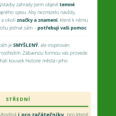
ýstavby zahrady jsem objevil
temné
ajného spisu. Aby nezmizelo navždy,
 a okolí
značky a znamení
, které k němu
mohu jednat sám –
potřebuji vaši pomoc
.
běh je
SMYŠLENÝ
, ale inspirován
prostředím. Zábavnou formou vás provede
halí kousek historie města i jeho
STŘEDNÍ
 vhodná
i pro začátečníky,
pro které