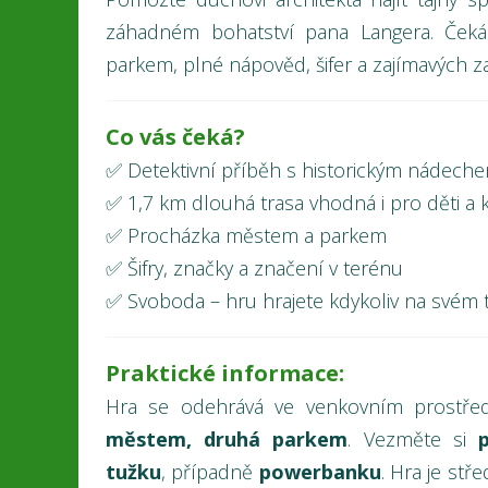
záhadném bohatství pana Langera. Čeká
parkem, plné nápověd, šifer a zajímavých za
Co vás čeká?
✅ Detektivní příběh s historickým nádech
✅ 1,7 km dlouhá trasa vhodná i pro děti a 
✅ Procházka městem a parkem
✅ Šifry, značky a značení v terénu
✅ Svoboda – hru hrajete kdykoliv na svém 
Praktické informace:
Hra se odehrává ve venkovním prostře
městem, druhá parkem
. Vezměte si
tužku
, případně
powerbanku
. Hra je stř