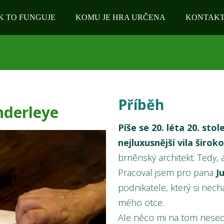
K TO FUNGUJE
KOMU JE HRA URČENA
KONTAK
Příběh
nderleye
Píše se 20. léta 20. sto
nejluxusnější vila širok
brněnský architekt. Tedy,
Pracoval jsem pro pana
J
podnikatele, který si nec
mého otce.
Ale něco mi na tom nesed