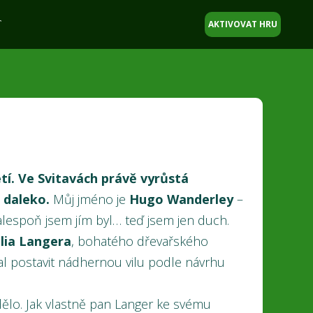
T
AKTIVOVAT HRU
letí. Ve Svitavách právě vyrůstá
o daleko.
Můj jméno je
Hugo Wanderley
–
 alespoň jsem jím byl… teď jsem jen duch.
ulia Langera
, bohatého dřevařského
hal postavit nádhernou vilu podle návrhu
ělo. Jak vlastně pan Langer ke svému