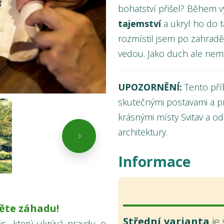
bohatství přišel? Během v
tajemství
a ukryl ho do t
rozmístil jsem po zahradě
vedou. Jako duch ale ne
UPOZORNĚNÍ:
Tento pří
skutečnými postavami a 
krásnými místy Svitav a od
architektury.
Informace
těte záhadu!
Střední varianta
je
is, který ukrývá pravdu o