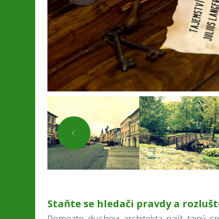
Staňte se hledači pravdy a rozluš
Pomozte duchovi architekta najít tajný sp