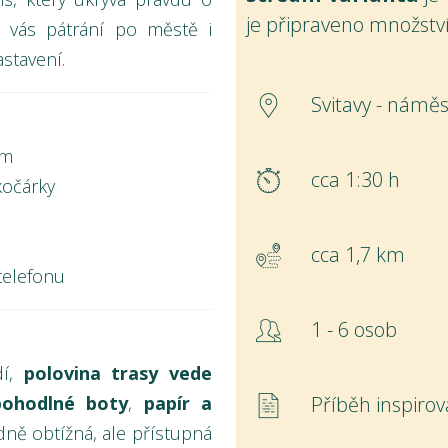
je připraveno množstv
 vás pátrání po městě i
stavení.
Svitavy - náměs
em
cca 1:30 h
kočárky
cca 1,7 km
telefonu
1 - 6 osob
dí,
polovina trasy vede
pohodlné boty
,
papír a
Příběh inspirov
edně obtížná, ale přístupná