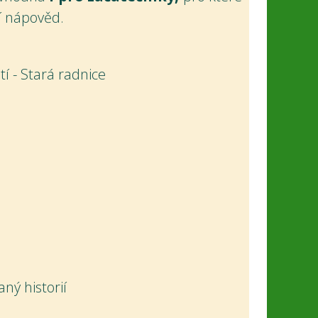
í nápověd.
tí - Stará radnice
aný historií