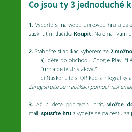
Co jsou ty 3 jednoduché 
1.
Vyberte si na webu únikovou hru a za
stisknutím tlačítka
Koupit.
Na email Vám p
2.
Stáhněte si aplikaci výběrem ze
2 možno
a) Jděte do obchodu Google Play, či A
Fun“ a dejte „Instalovat“.
b) Naskenujte si QR kód z infografiky a 
Zaregistrujte se v aplikaci pomocí vaší ema
3.
Až budete připraveni hrát,
vložte
d
mail,
spusťte hru
a vydejte se na cestu za 