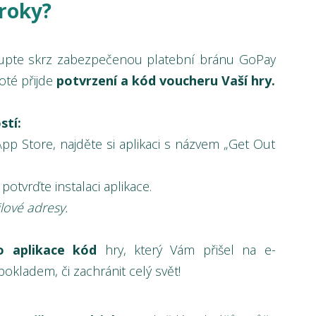
kroky?
kupte skrz zabezpečenou platební bránu GoPay
oté přijde
potvrzení a kód voucheru Vaší hry.
stí:
pp Store, najděte si aplikaci s názvem „Get Out
potvrďte instalaci aplikace.
ilové adresy.
o aplikace
k
ód
hry, který Vám přišel na e-
pokladem, či zachránit celý svět!