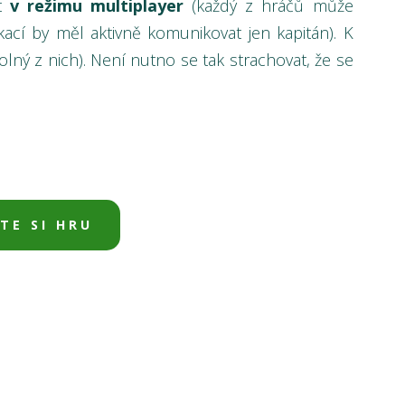
át
v režimu multiplayer
(každý z hráčů může
kací by měl aktivně komunikovat jen kapitán). K
olný z nich). Není nutno se tak strachovat, že se
TE SI HRU