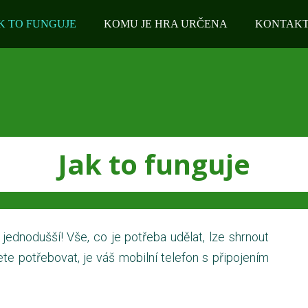
K TO FUNGUJE
KOMU JE HRA URČENA
KONTAK
Jak to funguje
 jednodušší! Vše, co je potřeba udělat, lze shrnout
ete potřebovat, je váš mobilní telefon s připojením