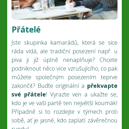
Přátelé
Jste skupinka kamarádů, která se sice
ráda vídá, ale tradiční posezení např. u
piva ji již úplně nenaplňuje? Chcete
podniknout něco více vzrušujícího, co pak
můžete společným posezením teprve
zakončit? Buďte originální a
překvapte
své přátele
! Vyrazte ven a ukažte se,
kdo je ve vaší partě ten největší koumák!
Případně si to rozdejte v týmech proti
sobě, ať je jasné, kdo zaplatí závěrečnou
rundu!