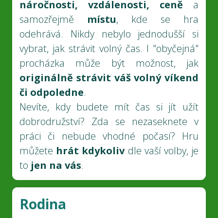
náročnosti, vzdálenosti, ceně
a
samozřejmě
místu
, kde se hra
odehrává. Nikdy nebylo jednodušší si
vybrat, jak strávit volný čas. I "obyčejná"
procházka může být možnost, jak
originálně strávit váš volný víkend
či odpoledne
.
Nevíte, kdy budete mít čas si jít užít
dobrodružství? Zda se nezaseknete v
práci či nebude vhodné počasí? Hru
můžete
hrát kdykoliv
dle vaší volby, je
to
jen na vás
.
Rodina